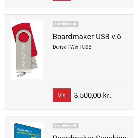
BoardMaker®
Boardmaker USB v.6
Dansk | Win | USB
3.500,00 kr.
Vis
BoardMaker®