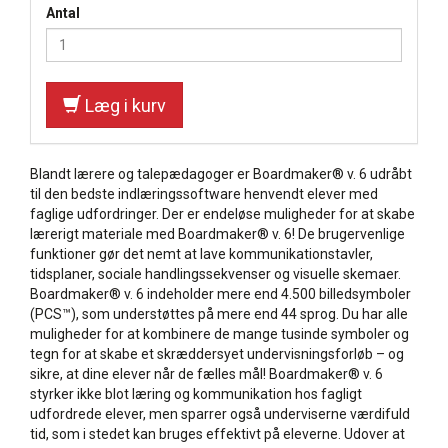
Antal
Læg i kurv
Blandt lærere og talepædagoger er Boardmaker® v. 6 udråbt
til den bedste indlæringssoftware henvendt elever med
faglige udfordringer. Der er endeløse muligheder for at skabe
lærerigt materiale med Boardmaker® v. 6! De brugervenlige
funktioner gør det nemt at lave kommunikationstavler,
tidsplaner, sociale handlingssekvenser og visuelle skemaer.
Boardmaker® v. 6 indeholder mere end 4.500 billedsymboler
(PCS™), som understøttes på mere end 44 sprog. Du har alle
muligheder for at kombinere de mange tusinde symboler og
tegn for at skabe et skræddersyet undervisningsforløb – og
sikre, at dine elever når de fælles mål! Boardmaker® v. 6
styrker ikke blot læring og kommunikation hos fagligt
udfordrede elever, men sparrer også underviserne værdifuld
tid, som i stedet kan bruges effektivt på eleverne. Udover at