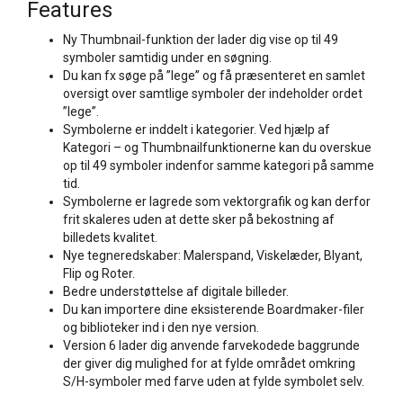
Features
Ny Thumbnail-funktion der lader dig vise op til 49
symboler samtidig under en søgning.
Du kan fx søge på ”lege” og få præsenteret en samlet
oversigt over samtlige symboler der indeholder ordet
”lege”.
Symbolerne er inddelt i kategorier. Ved hjælp af
Kategori – og Thumbnailfunktionerne kan du overskue
op til 49 symboler indenfor samme kategori på samme
tid.
Symbolerne er lagrede som vektorgrafik og kan derfor
frit skaleres uden at dette sker på bekostning af
billedets kvalitet.
Nye tegneredskaber: Malerspand, Viskelæder, Blyant,
Flip og Roter.
Bedre understøttelse af digitale billeder.
Du kan importere dine eksisterende Boardmaker-filer
og biblioteker ind i den nye version.
Version 6 lader dig anvende farvekodede baggrunde
der giver dig mulighed for at fylde området omkring
S/H-symboler med farve uden at fylde symbolet selv.