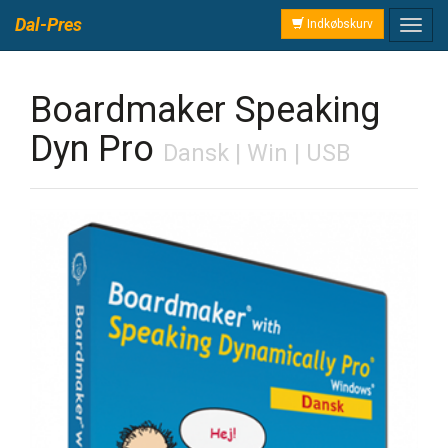
Dal-Pres
Indkøbskurv
Boardmaker Speaking
Dyn Pro
Dansk | Win | USB