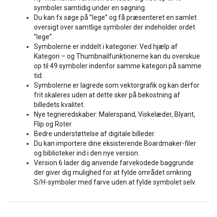
symboler samtidig under en søgning.
Du kan fx søge på ”lege” og få præsenteret en samlet
oversigt over samtlige symboler der indeholder ordet
”lege”.
Symbolerne er inddelt i kategorier. Ved hjælp af
Kategori – og Thumbnailfunktionerne kan du overskue
op til 49 symboler indenfor samme kategori på samme
tid.
Symbolerne er lagrede som vektorgrafik og kan derfor
frit skaleres uden at dette sker på bekostning af
billedets kvalitet.
Nye tegneredskaber: Malerspand, Viskelæder, Blyant,
Flip og Roter.
Bedre understøttelse af digitale billeder.
Du kan importere dine eksisterende Boardmaker-filer
og biblioteker ind i den nye version.
Version 6 lader dig anvende farvekodede baggrunde
der giver dig mulighed for at fylde området omkring
S/H-symboler med farve uden at fylde symbolet selv.