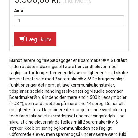
Inkl. Moms
Antal
Læg i kurv
Blandt lærere og talepædagoger er Boardmaker® v. 6 udråbt
til den bedste indlæringssoftware henvendt elever med
faglige udfordringer. Der er endeløse muligheder for at skabe
lærerigt materiale med Boardmaker® v. 6! De brugervenlige
funktioner gør det nemt at lave kommunikationstavler,
tidsplaner, sociale handlingssekvenser og visuelle skemaer.
Boardmaker® v. 6 indeholder mere end 4.500 billedsymboler
(PCS™), som understøttes på mere end 44 sprog. Du har alle
muligheder for at kombinere de mange tusinde symboler og
tegn for at skabe et skræddersyet undervisningsforløb – og
sikre, at dine elever når de fælles mål! Boardmaker® v. 6
styrker ikke blot læring og kommunikation hos fagligt
udfordrede elever, men sparrer også underviserne værdifuld