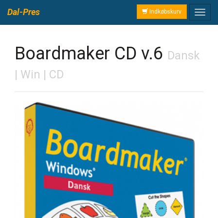
Dal-Pres
Indkøbskurv
Boardmaker CD v.6
Dansk
| Win | CD